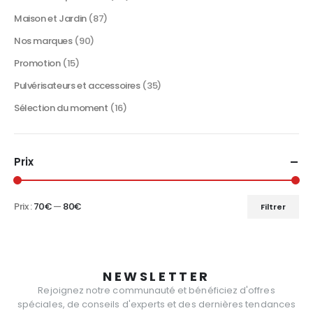
Maison et Jardin
(87)
Nos marques
(90)
Promotion
(15)
Pulvérisateurs et accessoires
(35)
Sélection du moment
(16)
Prix
Prix :
70€
—
80€
Filtrer
Prix
Prix
min
max
NEWSLETTER
Rejoignez notre communauté et bénéficiez d'offres
spéciales, de conseils d'experts et des dernières tendances