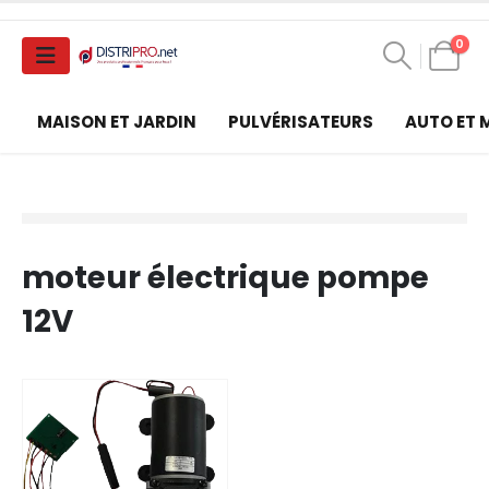
0
MAISON ET JARDIN
PULVÉRISATEURS
AUTO ET
moteur électrique pompe
12V