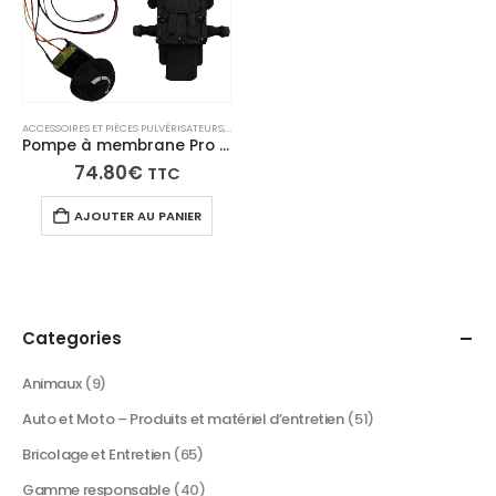
ACCESSOIRES ET PIÈCES PULVÉRISATEURS
,
PIÈCES DÉTACHÉES PRO SPRAYER
Pompe à membrane Pro Sprayer 3/4 Prowax30 avec pressostat – Électrique
74.80
€
TTC
AJOUTER AU PANIER
Categories
Animaux
(9)
Auto et Moto – Produits et matériel d’entretien
(51)
Bricolage et Entretien
(65)
Gamme responsable
(40)