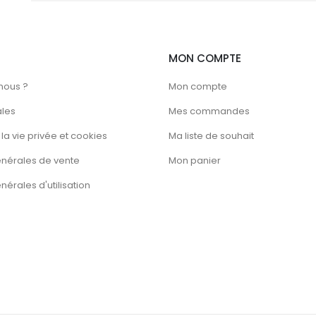
la
page
du
MON COMPTE
produit
nous ?
Mon compte
ales
Mes commandes
la vie privée et cookies
Ma liste de souhait
énérales de vente
Mon panier
érales d'utilisation