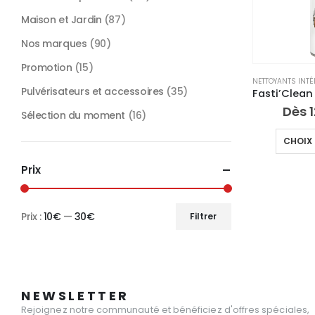
Maison et Jardin
(87)
Nos marques
(90)
Promotion
(15)
NETTOYANTS INTÉ
Pulvérisateurs et accessoires
(35)
Dès
Sélection du moment
(16)
CHOIX 
Prix
Prix :
10€
—
30€
Filtrer
Prix
Prix
min
max
NEWSLETTER
Rejoignez notre communauté et bénéficiez d'offres spéciales,