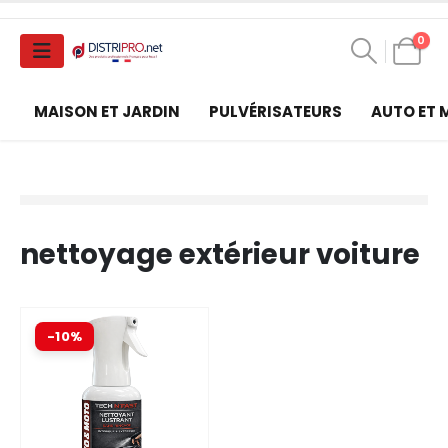
0
MAISON ET JARDIN
PULVÉRISATEURS
AUTO ET
nettoyage extérieur voiture
-10%