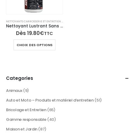
NETTOYANTS CARROSSERIE ET ENTRETIEN EXTÉRIEUR
,
NETTOYANTS INTÉRIEUR VOITURE
,
NETTOYA
Nettoyant Lustrant Sans Rinçage – Intérieur & Extérieur Auto/Moto – 500 ml – TECH N’FAST
Dès
19.80
€
TTC
Ce
CHOIX DES OPTIONS
produit
a
plusieurs
variations.
Les
Categories
options
peuvent
Animaux
(9)
être
Auto et Moto – Produits et matériel d’entretien
(51)
choisies
sur
Bricolage et Entretien
(65)
la
Gamme responsable
(40)
page
du
Maison et Jardin
(87)