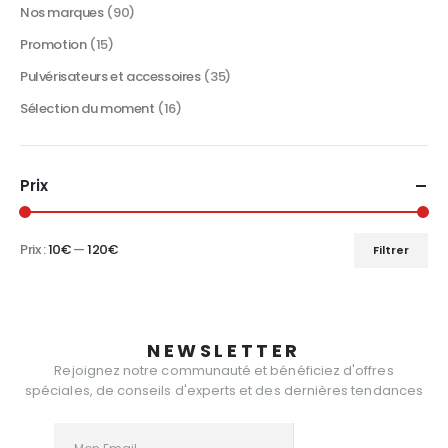
produit
Nos marques
(90)
Promotion
(15)
Pulvérisateurs et accessoires
(35)
Sélection du moment
(16)
Prix
Prix :
10€
—
120€
Filtrer
Prix
Prix
min
max
NEWSLETTER
Rejoignez notre communauté et bénéficiez d'offres
spéciales, de conseils d'experts et des dernières tendances