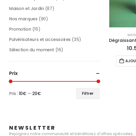
Maison et Jardin
(87)
Nos marques
(90)
Promotion
(15)
MAIS
Pulvérisateurs et accessoires
(35)
10.
Sélection du moment
(16)
AJOU
Prix
Prix :
10€
—
20€
Filtrer
Prix
Prix
min
max
NEWSLETTER
Rejoignez notre communauté et bénéficiez d'offres spéciales,