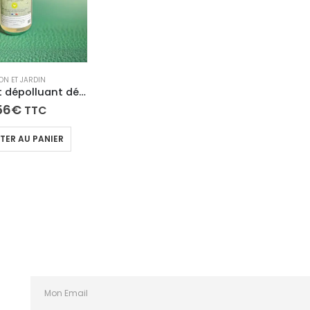
ON ET JARDIN
Dégraissant dépolluant détachant naturel “contact alimentaire” – NETCLEAN
56
€
TTC
TER AU PANIER