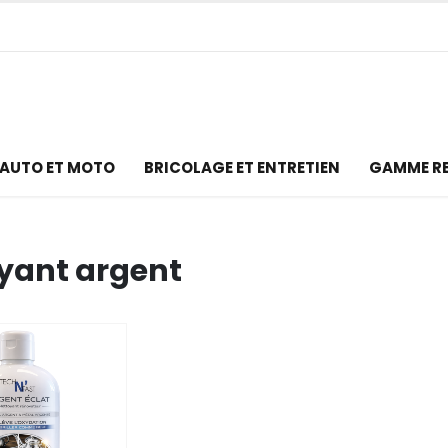
AUTO ET MOTO
BRICOLAGE ET ENTRETIEN
GAMME R
yant argent