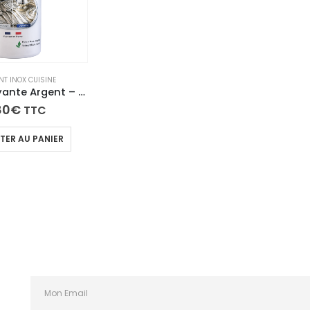
NT INOX CUISINE
Pâte Nettoyante Argent – Rénovateur Argenterie & Métaux Argentés – Anti-Oxydation, Brillance Longue Durée
80
€
TTC
TER AU PANIER