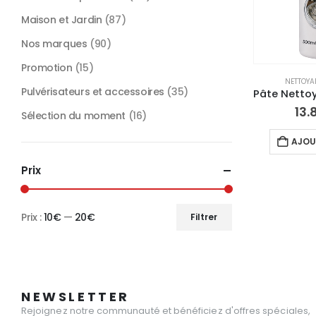
Maison et Jardin
(87)
Nos marques
(90)
Promotion
(15)
NETTOYA
Pulvérisateurs et accessoires
(35)
13.
Sélection du moment
(16)
AJOU
Prix
Prix :
10€
—
20€
Filtrer
Prix
Prix
min
max
NEWSLETTER
Rejoignez notre communauté et bénéficiez d'offres spéciales,