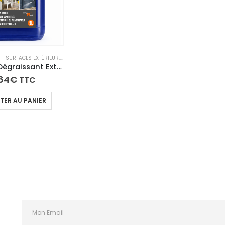
I-SURFACES EXTÉRIEUR
,
PRODUITS D’ENTRETIEN PISCINE ET SPA
,
SÉLECTION DU MOMENT
Nettoyant Dégraissant Extérieur Concentré | Terrasses, PVC, Portails & Volets – Fasti’OUT
64
€
TTC
TER AU PANIER