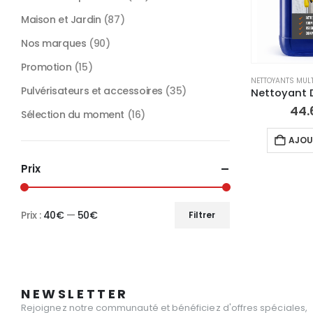
Maison et Jardin
(87)
Nos marques
(90)
Promotion
(15)
NETTOYANTS MULT
Pulvérisateurs et accessoires
(35)
44.
Sélection du moment
(16)
AJOU
Prix
Prix :
40€
—
50€
Filtrer
Prix
Prix
min
max
NEWSLETTER
Rejoignez notre communauté et bénéficiez d'offres spéciales,