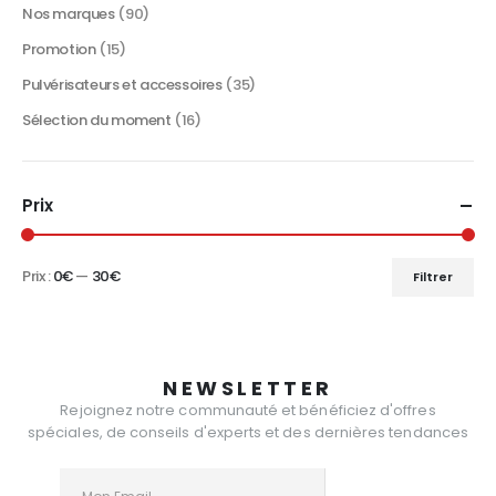
Nos marques
(90)
Promotion
(15)
Pulvérisateurs et accessoires
(35)
Sélection du moment
(16)
Prix
Prix :
0€
—
30€
Filtrer
Prix
Prix
min
max
NEWSLETTER
Rejoignez notre communauté et bénéficiez d'offres
spéciales, de conseils d'experts et des dernières tendances