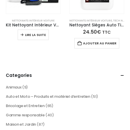
NETTOYANTS INTÉRIEUR VOITURE
NETTOYANTS INTÉRIEUR VOITURE
,
TECH N'FAST
Kit Nettoyant Intérieur Voiture Complet – Sièges, Tapis & Moquettes
Nettoyant Sièges Auto Tissus & Moquettes – intérieur voiture – 5L – Tech N’Fast
24.50
€
TTC
LIRE LA SUITE
AJOUTER AU PANIER
Categories
Animaux
(9)
Auto et Moto – Produits et matériel d’entretien
(51)
Bricolage et Entretien
(65)
Gamme responsable
(40)
Maison et Jardin
(87)