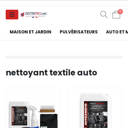
0
MAISON ET JARDIN
PULVÉRISATEURS
AUTO ET
nettoyant textile auto