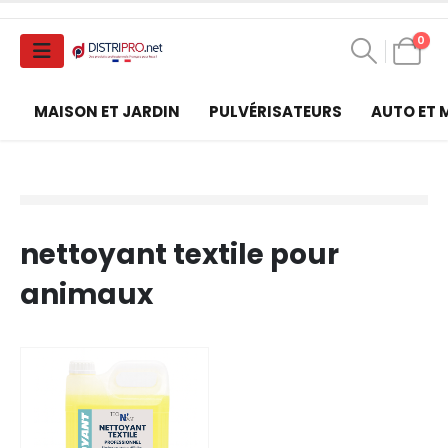
0
MAISON ET JARDIN
PULVÉRISATEURS
AUTO ET
nettoyant textile pour
animaux