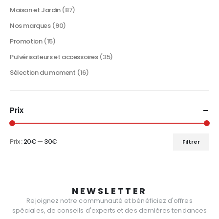
Maison et Jardin
(87)
Nos marques
(90)
Promotion
(15)
Pulvérisateurs et accessoires
(35)
Sélection du moment
(16)
Prix
Prix :
20€
—
30€
Filtrer
Prix
Prix
min
max
NEWSLETTER
Rejoignez notre communauté et bénéficiez d'offres
spéciales, de conseils d'experts et des dernières tendances