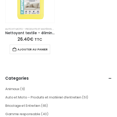
AUTO ET MOTO – PRODUITS ET MATÉRIEL D’ENTRETIEN
,
NETTOYANTS MOQUETTES ET TAPIS
,
NETTO
Nettoyant textile – élimine taches et odeurs sur vêtements, canapés, tapis et sièges auto
26.40
€
TTC
AJOUTER AU PANIER
Categories
Animaux
(9)
Auto et Moto – Produits et matériel d’entretien
(51)
Bricolage et Entretien
(65)
Gamme responsable
(40)