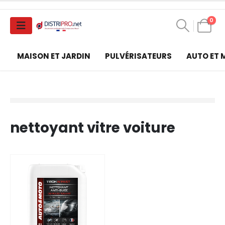
0
MAISON ET JARDIN
PULVÉRISATEURS
AUTO ET
nettoyant vitre voiture