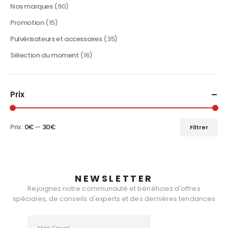
produit
Nos marques
(90)
Promotion
(15)
Pulvérisateurs et accessoires
(35)
Sélection du moment
(16)
Prix
Prix :
0€
—
30€
Filtrer
Prix
Prix
min
max
NEWSLETTER
Rejoignez notre communauté et bénéficiez d'offres
spéciales, de conseils d'experts et des dernières tendances