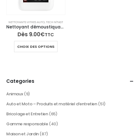
NETTOYANTS VITRES AUTO
,
TECH N'FAST
Nettoyant démoustiquant pare-brise, anti-buée, élimine insectes, traces et saletés – PAREX
Dès
9.00
€
TTC
Ce
CHOIX DES OPTIONS
produit
a
plusieurs
variations.
Les
Categories
options
peuvent
Animaux
(9)
être
Auto et Moto – Produits et matériel d’entretien
(51)
choisies
sur
Bricolage et Entretien
(65)
la
Gamme responsable
(40)
page
du
Maison et Jardin
(87)