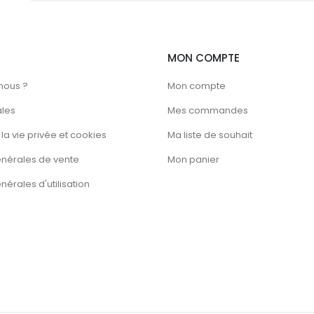
la
page
du
MON COMPTE
produit
nous ?
Mon compte
ales
Mes commandes
la vie privée et cookies
Ma liste de souhait
énérales de vente
Mon panier
érales d'utilisation