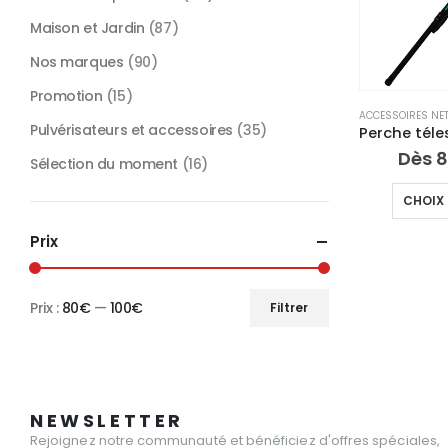
Maison et Jardin
(87)
Nos marques
(90)
Promotion
(15)
ACCESSOIRES NET
Pulvérisateurs et accessoires
(35)
Dès
8
Sélection du moment
(16)
CHOIX 
Prix
Prix :
80€
—
100€
Filtrer
Prix
Prix
min
max
NEWSLETTER
Rejoignez notre communauté et bénéficiez d'offres spéciales,