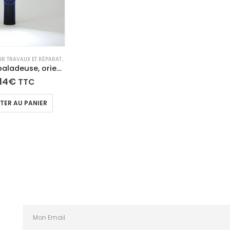
ACCESSOIRES POUR TRAVAUX ET RÉPARATIONS
,
ÉCLAIRAGE LED PORTATIF ET SPOTS
Lampe LED baladeuse, orientable 360°, rechargeable
14
€
TTC
TER AU PANIER