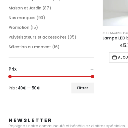
Maison et Jardin
(87)
Nos marques
(90)
Promotion
(15)
Pulvérisateurs et accessoires
(35)
45.
Sélection du moment
(16)
AJOU
Prix
Prix :
40€
—
50€
Filtrer
Prix
Prix
min
max
NEWSLETTER
Rejoignez notre communauté et bénéficiez d'offres spéciales,