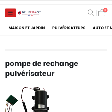
0
MAISON ET JARDIN
PULVÉRISATEURS
AUTO ET
pompe de rechange
pulvérisateur