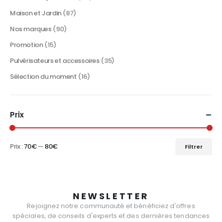
Maison et Jardin
(87)
Nos marques
(90)
Promotion
(15)
Pulvérisateurs et accessoires
(35)
Sélection du moment
(16)
Prix
Prix :
70€
—
80€
Filtrer
Prix
Prix
min
max
NEWSLETTER
Rejoignez notre communauté et bénéficiez d'offres
spéciales, de conseils d'experts et des dernières tendances