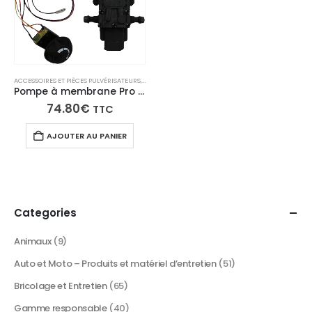
ACCESSOIRES ET PIÈCES PULVÉRISATEURS
,
PIÈCES DÉTACHÉES PRO SPRAYER
Pompe à membrane Pro Sprayer 3/4 Prowax30 avec pressostat – Électrique
74.80
€
TTC
AJOUTER AU PANIER
Categories
Animaux
(9)
Auto et Moto – Produits et matériel d’entretien
(51)
Bricolage et Entretien
(65)
Gamme responsable
(40)