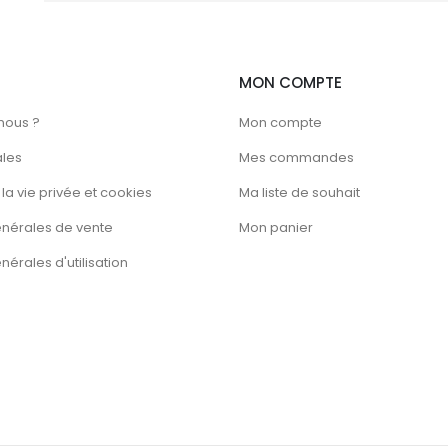
la
page
du
MON COMPTE
produit
nous ?
Mon compte
ales
Mes commandes
la vie privée et cookies
Ma liste de souhait
énérales de vente
Mon panier
érales d'utilisation