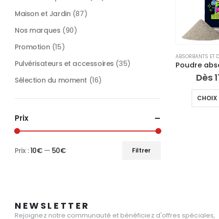
Maison et Jardin
(87)
Nos marques
(90)
Promotion
(15)
Pulvérisateurs et accessoires
(35)
Dès
Sélection du moment
(16)
CHOIX 
Prix
Prix :
10€
—
50€
Filtrer
Prix
Prix
min
max
NEWSLETTER
Rejoignez notre communauté et bénéficiez d'offres spéciales,