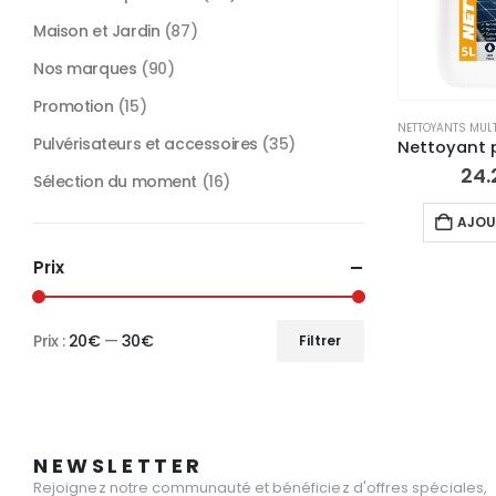
Maison et Jardin
(87)
Nos marques
(90)
Promotion
(15)
NETTOYANTS MULT
Pulvérisateurs et accessoires
(35)
24.
Sélection du moment
(16)
AJOU
Prix
Prix :
20€
—
30€
Filtrer
Prix
Prix
min
max
NEWSLETTER
Rejoignez notre communauté et bénéficiez d'offres spéciales,