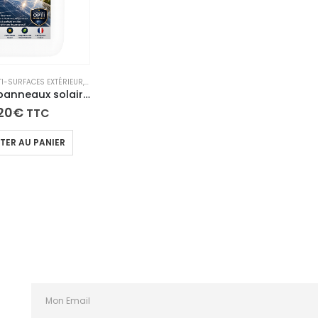
I-SURFACES EXTÉRIEUR
,
SÉLECTION DU MOMENT
Nettoyant panneaux solaires professionnel 5L | Sans traces & haute performance – FASTISUN
20
€
TTC
TER AU PANIER