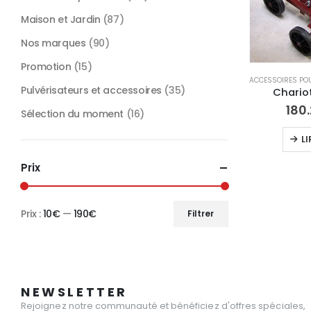
Maison et Jardin
(87)
Nos marques
(90)
Promotion
(15)
Pulvérisateurs et accessoires
(35)
Chario
180
Sélection du moment
(16)
LI
Prix
Prix :
10€
—
190€
Filtrer
Prix
Prix
min
max
NEWSLETTER
Rejoignez notre communauté et bénéficiez d'offres spéciales,