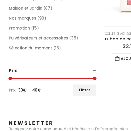
Maison et Jardin
(87)
Nos marques
(90)
Promotion
(15)
COLLES ET ADHÉS
Pulvérisateurs et accessoires
(35)
33.
Sélection du moment
(16)
AJOU
Prix
Prix :
30€
—
40€
Filtrer
Prix
Prix
min
max
NEWSLETTER
Rejoignez notre communauté et bénéficiez d'offres spéciales,