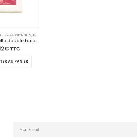
IFS PROFESSIONNELS
,
TECH N'FAST
ruban de colle double face transparente et permanente – Fasti’RUB
12
€
TTC
TER AU PANIER