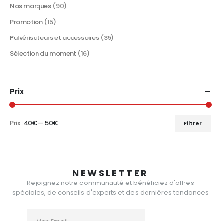
Nos marques
(90)
Promotion
(15)
Pulvérisateurs et accessoires
(35)
Sélection du moment
(16)
Prix
Prix :
40€
—
50€
Filtrer
Prix
Prix
min
max
NEWSLETTER
Rejoignez notre communauté et bénéficiez d'offres
spéciales, de conseils d'experts et des dernières tendances