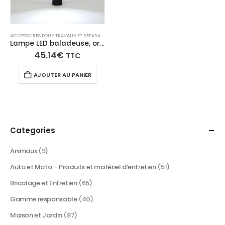
ACCESSOIRES POUR TRAVAUX ET RÉPARATIONS
,
ÉCLAIRAGE LED PORTATIF ET SPOTS
Lampe LED baladeuse, orientable 360°, rechargeable
45.14
€
TTC
AJOUTER AU PANIER
Categories
Animaux
(9)
Auto et Moto – Produits et matériel d’entretien
(51)
Bricolage et Entretien
(65)
Gamme responsable
(40)
Maison et Jardin
(87)