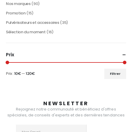
produit
Nos marques
(90)
Promotion
(15)
Pulvérisateurs et accessoires
(35)
Sélection du moment
(16)
Prix
Prix :
10€
—
120€
Filtrer
Prix
Prix
min
max
NEWSLETTER
Rejoignez notre communauté et bénéficiez d'offres
spéciales, de conseils d'experts et des dernières tendances