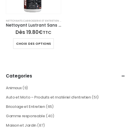
NETTOYANTS CARROSSERIE ET ENTRETIEN EXTÉRIEUR
,
NETTOYANTS INTÉRIEUR VOITURE
,
NETTOYA
Nettoyant Lustrant Sans Rinçage – Intérieur & Extérieur Auto/Moto – 500 ml – TECH N’FAST
Dès
19.80
€
TTC
Ce
CHOIX DES OPTIONS
produit
a
plusieurs
variations.
Les
Categories
options
peuvent
Animaux
(9)
être
Auto et Moto – Produits et matériel d’entretien
(51)
choisies
sur
Bricolage et Entretien
(65)
la
Gamme responsable
(40)
page
du
Maison et Jardin
(87)