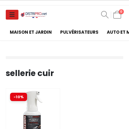
0
MAISON ET JARDIN
PULVÉRISATEURS
AUTO ET
sellerie cuir
-10%