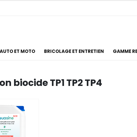
AUTO ET MOTO
BRICOLAGE ET ENTRETIEN
GAMME R
ion biocide TP1 TP2 TP4