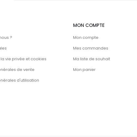
la
page
du
MON COMPTE
produit
nous ?
Mon compte
ales
Mes commandes
la vie privée et cookies
Ma liste de souhait
énérales de vente
Mon panier
érales d'utilisation