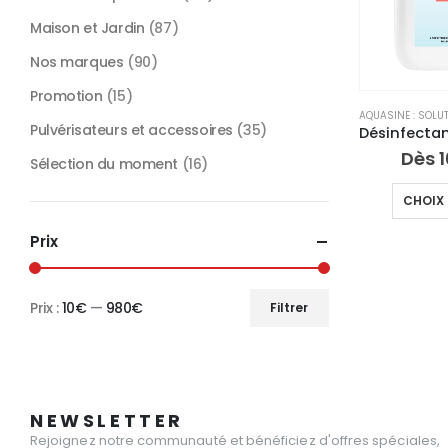
Maison et Jardin
(87)
Nos marques
(90)
Promotion
(15)
AQUASINE : SOLU
Pulvérisateurs et accessoires
(35)
Dès
1
Sélection du moment
(16)
CHOIX 
Prix
Prix :
10€
—
980€
Filtrer
Prix
Prix
min
max
NEWSLETTER
Rejoignez notre communauté et bénéficiez d'offres spéciales,