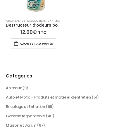
ABSORBANTS ET DÉSODORISANTS ANIMAUX
,
PUPPYKLEAN
Destructeur d’odeurs pour chiens, chats, animaux – 500 ml
12.00
€
TTC
AJOUTER AU PANIER
Categories
Animaux
(9)
Auto et Moto – Produits et matériel d’entretien
(51)
Bricolage et Entretien
(65)
Gamme responsable
(40)
Maison et Jardin
(87)