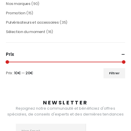
Nos marques
(90)
Promotion
(15)
Pulvérisateurs et accessoires
(35)
Sélection du moment
(16)
Prix
Prix :
10€
—
20€
Filtrer
Prix
Prix
min
max
NEWSLETTER
Rejoignez notre communauté et bénéficiez d'offres
spéciales, de conseils d'experts et des dernières tendances