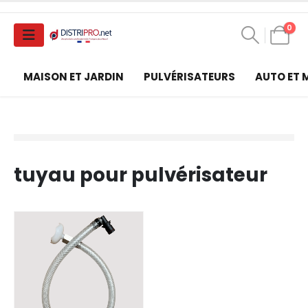
0
MAISON ET JARDIN
PULVÉRISATEURS
AUTO ET
tuyau pour pulvérisateur