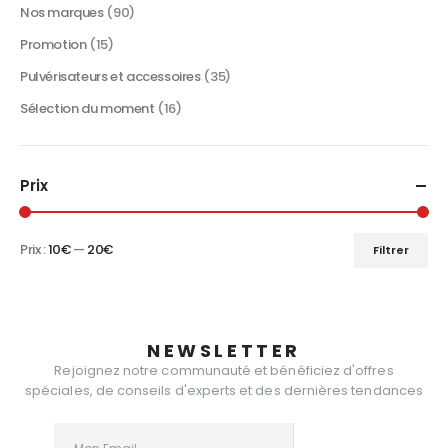
Nos marques
(90)
Promotion
(15)
Pulvérisateurs et accessoires
(35)
Sélection du moment
(16)
Prix
Prix :
10€
—
20€
Filtrer
Prix
Prix
min
max
NEWSLETTER
Rejoignez notre communauté et bénéficiez d'offres
spéciales, de conseils d'experts et des dernières tendances