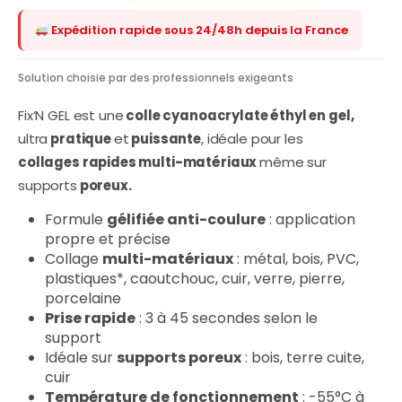
Expédition rapide sous 24/48h depuis la France
Solution choisie par des professionnels exigeants
Fix’N GEL est une
colle cyanoacrylate éthyl en gel,
ultra
pratique
et
puissante
, idéale pour les
collages rapides multi-matériaux
même sur
supports
poreux.
Formule
gélifiée anti-coulure
: application
propre et précise
Collage
multi-matériaux
: métal, bois, PVC,
plastiques*, caoutchouc, cuir, verre, pierre,
porcelaine
Prise rapide
: 3 à 45 secondes selon le
support
Idéale sur
supports poreux
: bois, terre cuite,
cuir
Température de fonctionnement
: -55°C à