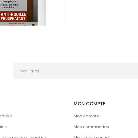
OMENT
,
TECH N'FAST
,
TRAITEMENT DE LA ROUILLE
 phosphatant
C
MON COMPTE
nous ?
Mon compte
ales
Mes commandes
la vie privée et cookies
Ma liste de souhait