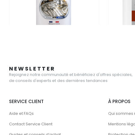
NETTOYANT INOX CUISINE
SÉLECTION DU M
Pâte Nettoyante Argent – Rénovateur
Dérouillant
Argenterie & Métaux Argentés – Anti-
Oxydation, Brillance Longue Durée
NEWSLETTER
Rejoignez notre communauté et bénéficiez d'offres spéciales,
0
sur 5
0
sur 5
13.80
€
39.50
€
TTC
TT
de conseils d'experts et des dernières tendances
SERVICE CLIENT
À PROPOS
Aide et FAQs
Qui sommes 
Contact Service Client
Mentions lég
Guides et conseils d’achat
Protection de 