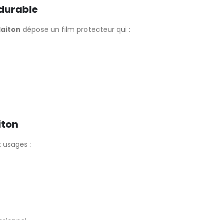
 durable
laiton
dépose un film protecteur qui :
iton
 usages :