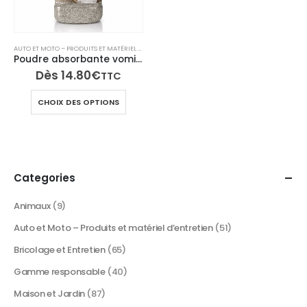
AUTO ET MOTO – PRODUITS ET MATÉRIEL D’ENTRETIEN
,
NETTOYANTS CUISINE ET ÉLECTROMÉNAG
Poudre absorbante vomi urine GelAbs – Gélifiant désodorisant
Dès
14.80
€
TTC
Ce
CHOIX DES OPTIONS
produit
a
plusieurs
variations.
Les
Categories
options
peuvent
Animaux
(9)
être
Auto et Moto – Produits et matériel d’entretien
(51)
choisies
sur
Bricolage et Entretien
(65)
la
Gamme responsable
(40)
page
du
Maison et Jardin
(87)