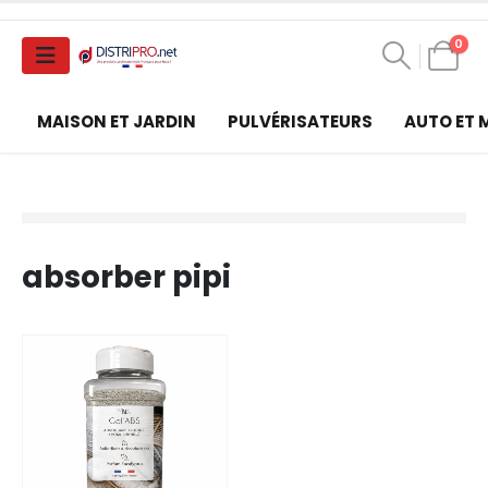
0
MAISON ET JARDIN
PULVÉRISATEURS
AUTO ET
absorber pipi