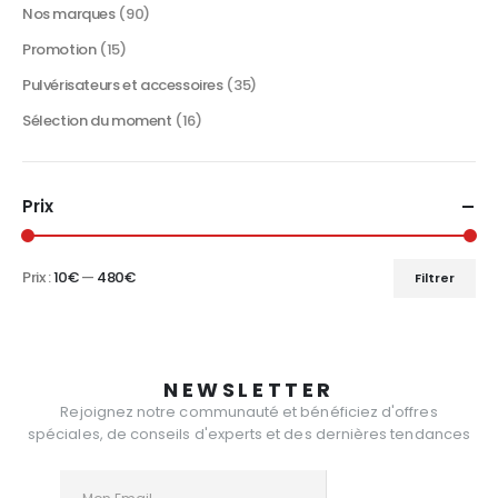
produit
Nos marques
(90)
Promotion
(15)
Pulvérisateurs et accessoires
(35)
Sélection du moment
(16)
Prix
Prix :
10€
—
480€
Filtrer
Prix
Prix
min
max
NEWSLETTER
Rejoignez notre communauté et bénéficiez d'offres
spéciales, de conseils d'experts et des dernières tendances