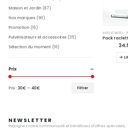
Maison et Jardin
(87)
Nos marques
(90)
Promotion
(15)
Pulvérisateurs et accessoires
(35)
34.
Sélection du moment
(16)
LI
Prix
Prix :
30€
—
40€
Filtrer
Prix
Prix
min
max
NEWSLETTER
Rejoignez notre communauté et bénéficiez d'offres spéciales,