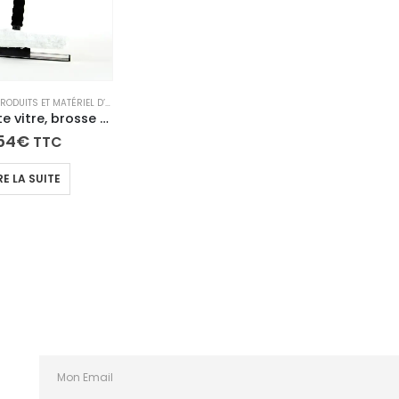
AUTO ET MOTO – PRODUITS ET MATÉRIEL D’ENTRETIEN
Pack raclette vitre, brosse de lavage et manche télescopique
54
€
TTC
RE LA SUITE