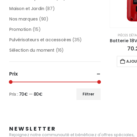
Maison et Jardin
(87)
Nos marques
(90)
Promotion
(15)
PIÈCES DÉT
Pulvérisateurs et accessoires
(35)
70.
Sélection du moment
(16)
AJOU
Prix
Prix :
70€
—
80€
Filtrer
Prix
Prix
min
max
NEWSLETTER
Rejoignez notre communauté et bénéficiez d'offres spéciales,