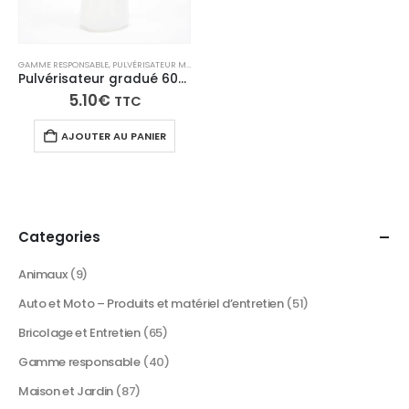
GAMME RESPONSABLE
,
PULVÉRISATEUR MANUEL
Pulvérisateur gradué 600ml toutes positions
5.10
€
TTC
AJOUTER AU PANIER
Categories
Animaux
(9)
Auto et Moto – Produits et matériel d’entretien
(51)
Bricolage et Entretien
(65)
Gamme responsable
(40)
Maison et Jardin
(87)