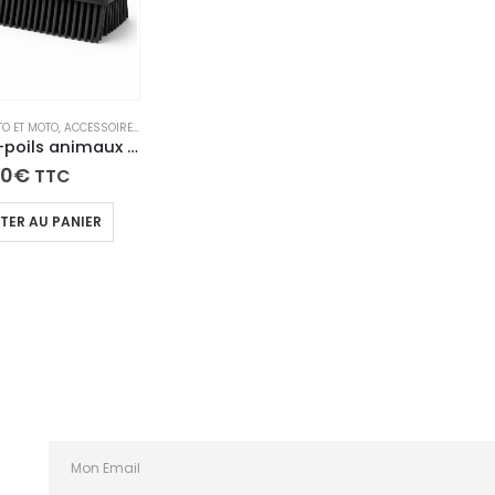
O ET MOTO
,
ACCESSOIRES NETTOYAGE INTÉRIEUR
,
NETTOYANTS TEXTILES ANIMAUX
,
PUPPYKL
Brosse anti-poils animaux pour tapis, canapés et sièges de voiture PuppyKlean
20
€
TTC
TER AU PANIER