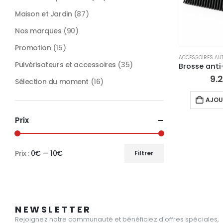
Maison et Jardin
(87)
Nos marques
(90)
Promotion
(15)
ACCESSOIRES AUT
Pulvérisateurs et accessoires
(35)
9.
Sélection du moment
(16)
AJOU
Prix
Prix :
0€
—
10€
Filtrer
Prix
Prix
min
max
NEWSLETTER
Rejoignez notre communauté et bénéficiez d'offres spéciales,