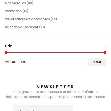
Nos marques
(90)
Promotion
(15)
Pulvérisateurs et accessoires
(35)
Sélection du moment
(16)
Prix
Prix :
0€
—
10€
Filtrer
Prix
Prix
min
max
NEWSLETTER
Rejoignez notre communauté et bénéficiez d'offres
spéciales, de conseils d'experts et des dernières tendances