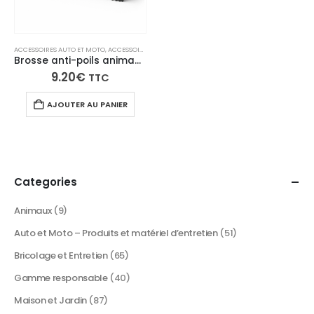
ACCESSOIRES AUTO ET MOTO
,
ACCESSOIRES NETTOYAGE INTÉRIEUR
,
NETTOYANTS TEXTILES ANI
Brosse anti-poils animaux pour tapis, canapés et sièges de voiture PuppyKlean
9.20
€
TTC
AJOUTER AU PANIER
Categories
Animaux
(9)
Auto et Moto – Produits et matériel d’entretien
(51)
Bricolage et Entretien
(65)
Gamme responsable
(40)
Maison et Jardin
(87)