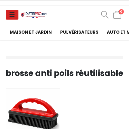
0
MAISON ET JARDIN
PULVÉRISATEURS
AUTO ET
brosse anti poils réutilisable