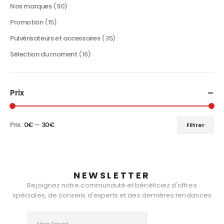
produit
Nos marques
(90)
Promotion
(15)
Pulvérisateurs et accessoires
(35)
Sélection du moment
(16)
Prix
Prix :
0€
—
30€
Filtrer
Prix
Prix
min
max
NEWSLETTER
Rejoignez notre communauté et bénéficiez d'offres
spéciales, de conseils d'experts et des dernières tendances