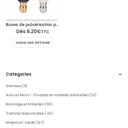
PIÈCES DÉTACHÉES GLADIATOR
,
PIÈCES DÉTACHÉES OUTIWAX
,
PIÈCES DÉTACHÉES PRO SPRAYER
Buses de pulvérisation pour pulvérisateur électrique
Dès
6.20
€
TTC
Ce
CHOIX DES OPTIONS
produit
a
plusieurs
variations.
Les
Categories
options
peuvent
Animaux
(9)
être
Auto et Moto – Produits et matériel d’entretien
(51)
choisies
sur
Bricolage et Entretien
(65)
la
Gamme responsable
(40)
page
du
Maison et Jardin
(87)