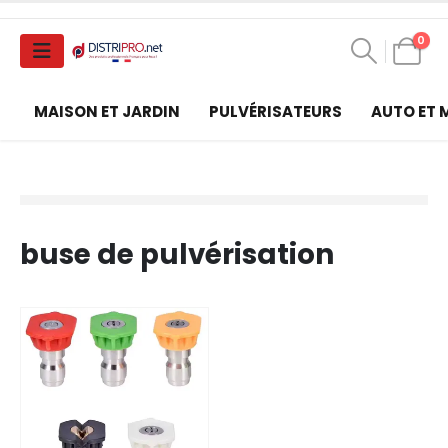
0
MAISON ET JARDIN
PULVÉRISATEURS
AUTO ET
buse de pulvérisation