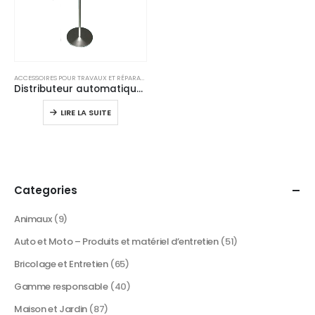
ACCESSOIRES POUR TRAVAUX ET RÉPARATIONS
Distributeur automatique de savon ou gel hydroalcoolique sur pied
LIRE LA SUITE
Categories
Animaux
(9)
Auto et Moto – Produits et matériel d’entretien
(51)
Bricolage et Entretien
(65)
Gamme responsable
(40)
Maison et Jardin
(87)