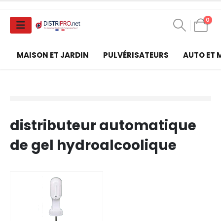
0
MAISON ET JARDIN
PULVÉRISATEURS
AUTO ET
distributeur automatique
de gel hydroalcoolique