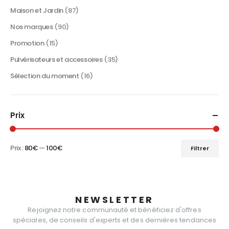
du
Maison et Jardin
(87)
produit
Nos marques
(90)
Promotion
(15)
Pulvérisateurs et accessoires
(35)
Sélection du moment
(16)
Prix
Prix :
80€
—
100€
Filtrer
Prix
Prix
min
max
NEWSLETTER
Rejoignez notre communauté et bénéficiez d'offres
spéciales, de conseils d'experts et des dernières tendances