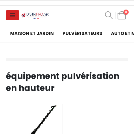
0
MAISON ET JARDIN
PULVÉRISATEURS
AUTO ET
équipement pulvérisation
en hauteur