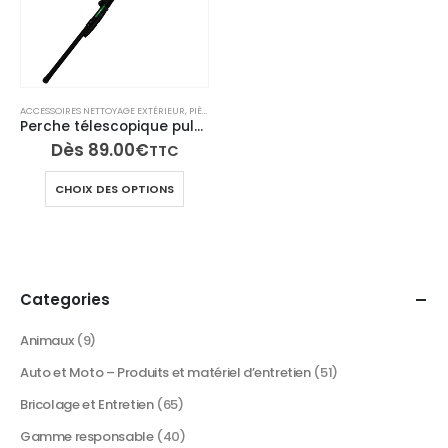
ACCESSOIRES NETTOYAGE EXTÉRIEUR
,
PIÈCES DÉTACHÉES GLADIATOR
,
PIÈCES DÉTACHÉES OUTI
Perche télescopique pulvérisateur 3m20 et 5m40 – Compatible Pro Sprayer, Gladiator et Outiwax
Dès
89.00
€
TTC
Ce
CHOIX DES OPTIONS
produit
a
plusieurs
variations.
Les
Categories
options
peuvent
Animaux
(9)
être
Auto et Moto – Produits et matériel d’entretien
(51)
choisies
sur
Bricolage et Entretien
(65)
la
Gamme responsable
(40)
page