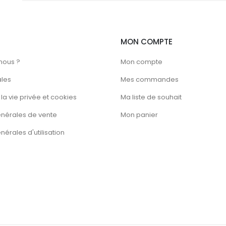
la
page
du
MON COMPTE
produit
nous ?
Mon compte
ales
Mes commandes
la vie privée et cookies
Ma liste de souhait
énérales de vente
Mon panier
érales d'utilisation