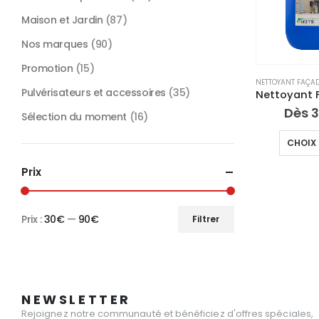
Maison et Jardin
(87)
Nos marques
(90)
Promotion
(15)
NETTOYANT FAÇAD
Pulvérisateurs et accessoires
(35)
Dès
3
Sélection du moment
(16)
CHOIX 
Prix
Prix :
30€
—
90€
Filtrer
Prix
Prix
min
max
NEWSLETTER
Rejoignez notre communauté et bénéficiez d'offres spéciales,