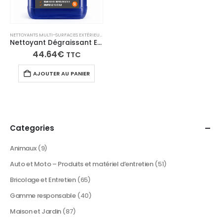
NETTOYANTS MULTI-SURFACES EXTÉRIEUR
,
PRODUITS D’ENTRETIEN PISCINE ET SPA
,
SÉLECTION 
Nettoyant Dégraissant Extérieur Concentré | Terrasses, PVC, Portails & Volets – Fasti’OUT
44.64
€
TTC
AJOUTER AU PANIER
Categories
Animaux
(9)
Auto et Moto – Produits et matériel d’entretien
(51)
Bricolage et Entretien
(65)
Gamme responsable
(40)
Maison et Jardin
(87)