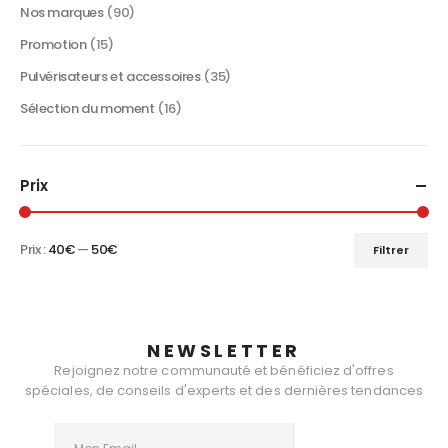
Nos marques
(90)
Promotion
(15)
Pulvérisateurs et accessoires
(35)
Sélection du moment
(16)
Prix
Prix :
40€
—
50€
Filtrer
Prix
Prix
min
max
NEWSLETTER
Rejoignez notre communauté et bénéficiez d'offres
spéciales, de conseils d'experts et des dernières tendances