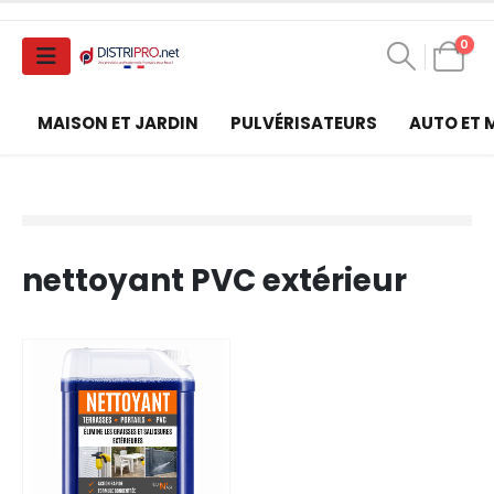
0
MAISON ET JARDIN
PULVÉRISATEURS
AUTO ET
nettoyant PVC extérieur