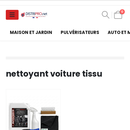
0
MAISON ET JARDIN
PULVÉRISATEURS
AUTO ET
nettoyant voiture tissu