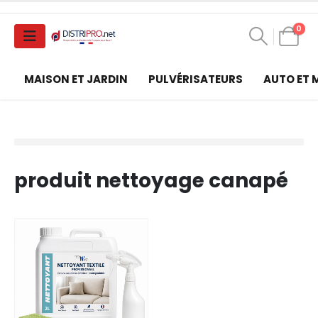
0
MAISON ET JARDIN
PULVÉRISATEURS
AUTO ET
produit nettoyage canapé