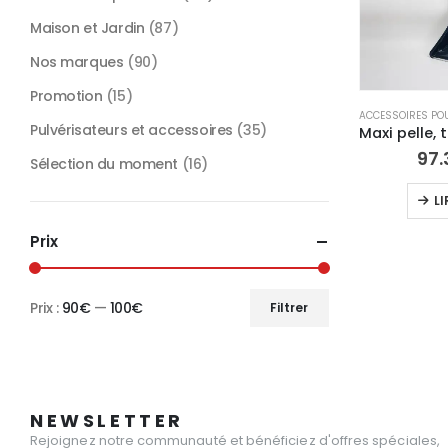
Maison et Jardin
(87)
Nos marques
(90)
Promotion
(15)
Pulvérisateurs et accessoires
(35)
97.
Sélection du moment
(16)
LI
Prix
Prix :
90€
—
100€
Filtrer
Prix
Prix
min
max
NEWSLETTER
Rejoignez notre communauté et bénéficiez d'offres spéciales,