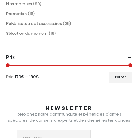
Nos marques
(90)
Promotion
(15)
Pulvérisateurs et accessoires
(35)
Sélection du moment
(16)
Prix
Prix :
170€
—
180€
Filtrer
Prix
Prix
min
max
NEWSLETTER
Rejoignez notre communauté et bénéficiez d'offres
spéciales, de conseils d'experts et des dernières tendances