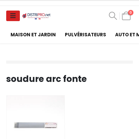
0
MAISON ET JARDIN
PULVÉRISATEURS
AUTO ET
soudure arc fonte