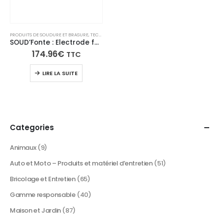
PRODUITS DE SOUDURE ET BRASURE
,
TECH N'FAST
SOUD’Fonte : Electrode fonte
174.96
€
TTC
LIRE LA SUITE
Categories
Animaux
(9)
Auto et Moto – Produits et matériel d’entretien
(51)
Bricolage et Entretien
(65)
Gamme responsable
(40)
Maison et Jardin
(87)