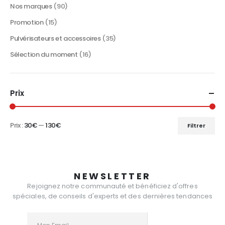
produi
Nos marques
(90)
Promotion
(15)
Pulvérisateurs et accessoires
(35)
Sélection du moment
(16)
Prix
Prix :
30€
—
130€
Filtrer
Prix
Prix
min
max
NEWSLETTER
Rejoignez notre communauté et bénéficiez d'offres
spéciales, de conseils d'experts et des dernières tendances