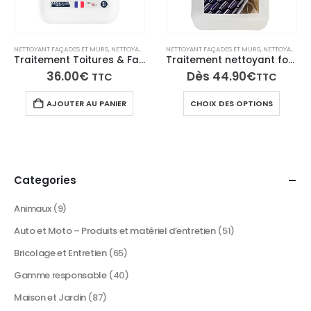
NETTOYANT FAÇADES ET MURS
,
NETTOYANTS TOITURE ET ANTI-MOUSSE
NETTOYANT FAÇADES ET MURS
,
TECH N'FAST
,
NETTOYANTS TOITURE ET ANTI-MOUSSE
Traitement Toitures & Façades – ULTRA’DMOUSS Anti-mousse longue durée
Traitement nettoyant fongicide toiture façade – Formule concentrée FastiDmouss
36.00
€
Dès
44.90
€
TTC
TTC
Ce
AJOUTER AU PANIER
CHOIX DES OPTIONS
produi
a
plusie
variati
Les
Categories
option
peuve
Animaux
(9)
être
Auto et Moto – Produits et matériel d’entretien
(51)
choisi
sur
Bricolage et Entretien
(65)
la
Gamme responsable
(40)
page
du
Maison et Jardin
(87)