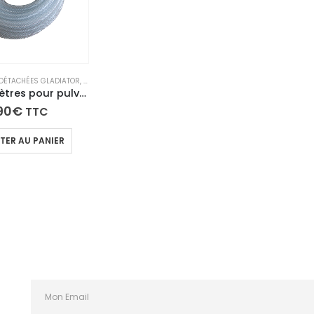
 DÉTACHÉES GLADIATOR
,
PIÈCES DÉTACHÉES OUTIWAX
,
PIÈCES DÉTACHÉES PRO SPRAYER
Tuyau 10 mètres pour pulvérisateur – Compatible Pro Sprayer, Outiwax & Gladiator
90
€
TTC
TER AU PANIER