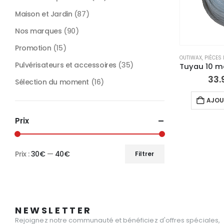
Maison et Jardin
(87)
Nos marques
(90)
Promotion
(15)
OUTIWAX
,
PIÈCES
Pulvérisateurs et accessoires
(35)
33.
Sélection du moment
(16)
AJOU
Prix
Prix :
30€
—
40€
Filtrer
Prix
Prix
min
max
NEWSLETTER
Rejoignez notre communauté et bénéficiez d'offres spéciales,