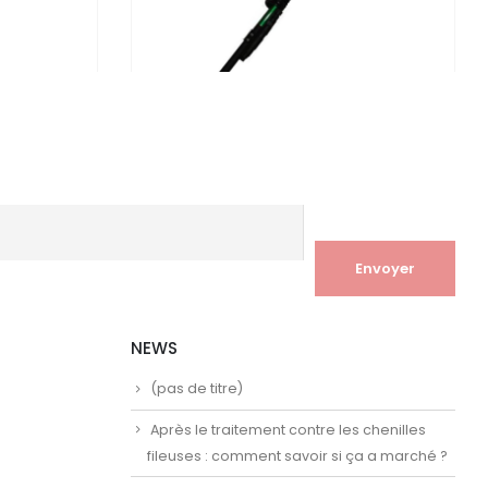
CES DÉTACHÉES PRO SPRAYER
r
utiwax et Pro
ACCESSOIRES NETTOYAGE EXTÉRIEUR
,
PIÈCES DÉTACHÉES GLADIATOR
Perche télescopique pulvérisateur 3m20
et 5m40 – Compatible Pro Sprayer,
Gladiator et Outiwax
0
sur 5
89.00
€
TTC
NEWS
(pas de titre)
Après le traitement contre les chenilles
fileuses : comment savoir si ça a marché ?