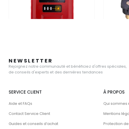
PIÈCES DÉTACHÉES PRO SPRAYER
PIÈCES DÉTACHÉE
Batterie 18V Pro Sprayer 26000mAh
Buses de pul
Lithium-Ion – Autonomie 2h30 Recharge
électrique
Rapide
NEWSLETTER
Rejoignez notre communauté et bénéficiez d'offres spéciales,
0
sur 5
0
sur 5
70.20
€
6.20
€
TTC
TTC
de conseils d'experts et des dernières tendances
SERVICE CLIENT
À PROPOS
Aide et FAQs
Qui sommes 
Contact Service Client
Mentions lég
Guides et conseils d’achat
Protection de 